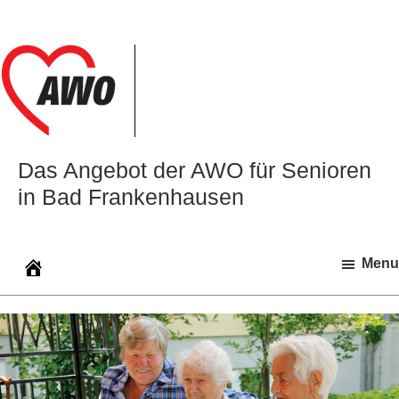
Zur
Zum
Zur
Hauptnavigation
Inhalt
Seitenspalte
springen
springen
springen
Das Angebot der AWO für Senioren
in Bad Frankenhausen
Menu